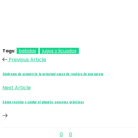
Tags:
bebidas
jugos y licuados
Previous Article
Síndrome de asimetría: la principal causa de ruptura de una pareja
Next Article
Cómo reciclar y cuidar el planeta: consejos prácticos
0
0