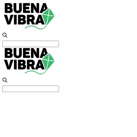
Search
for:
Search
for: