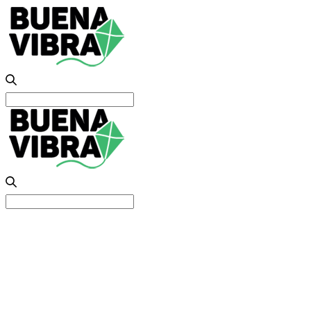
Search
for:
Search
for: