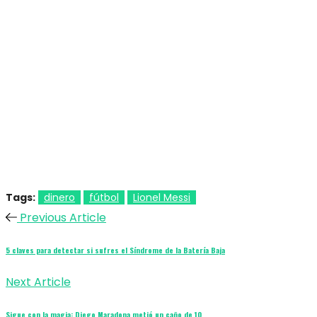
Tags:
dinero
fútbol
Lionel Messi
Previous Article
5 claves para detectar si sufres el Síndrome de la Batería Baja
Next Article
Sigue con la magia: Diego Maradona metió un caño de 10