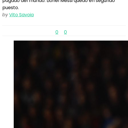
pagado del mundo. Lionel Messi quedó en segundo
puesto.
by
Vito Savoia
0
0