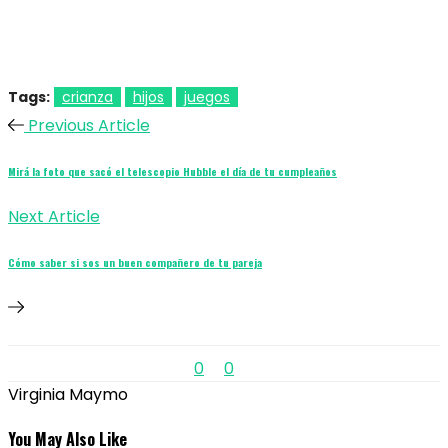
Tags:
crianza
hijos
juegos
Previous Article
Mirá la foto que sacó el telescopio Hubble el día de tu cumpleaños
Next Article
Cómo saber si sos un buen compañero de tu pareja
0
0
Virginia Maymo
You May Also Like