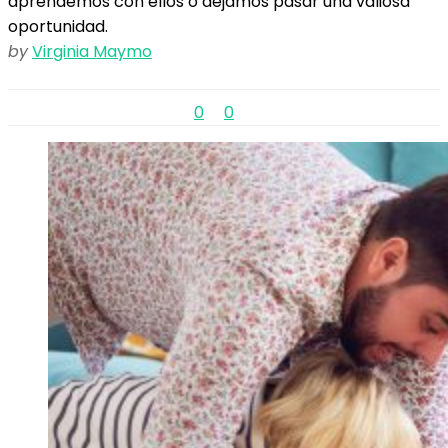
aprendemos con ellos o dejamos pasar una valiosa
oportunidad.
by
Virginia Maymo
0
0