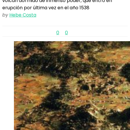
volcán dormido de inmenso poder, que entró en
erupción por última vez en el año 1538
by
Hebe Costa
0
0