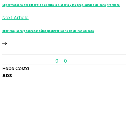
Supermercado del futuro: te cuenta la historia y las propiedades de cada producto
Next Article
Nutritiva, sana y sabrosa: cómo preparar leche de quinoa en casa
0
0
Hebe Costa
ADS