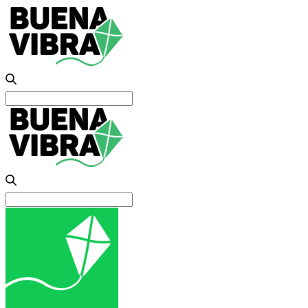
Search
for:
Search
for: