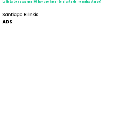
La lista de cosas que NO hay que hacer (o el arte de no malgastarse)
Santiago Bilinkis
ADS