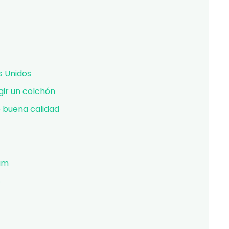
s Unidos
gir un colchón
 buena calidad
am
s