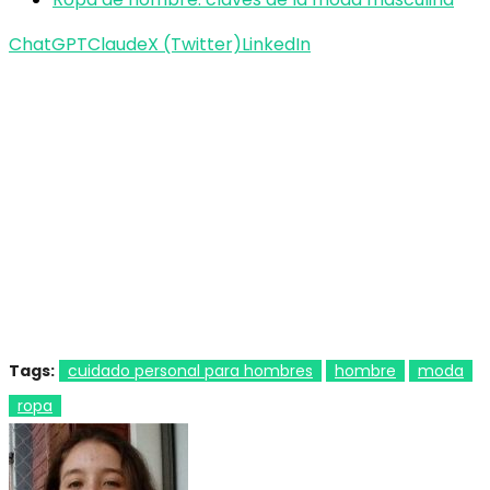
ChatGPT
Claude
X (Twitter)
LinkedIn
Tags:
cuidado personal para hombres
hombre
moda
ropa