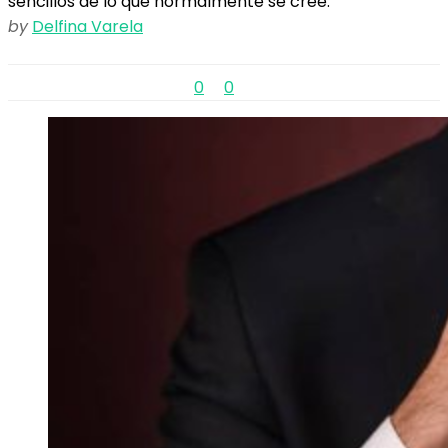
sencillos de lo que normalmente se cree.
by
Delfina Varela
0
0