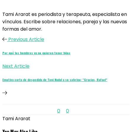
Tami Ararat es periodista y terapeuta, especialista en
vínculos. Escribe sobre relaciones, pareja y las nuevas
formas del amor.
Previous Article
Por qué los hombres ya no quieren tener hijos
Next Article
Emotiva carta de despedida de Toni Nadal a su sobrino: "Gracias, Rafael"
0
0
Tami Ararat
You May Also Like