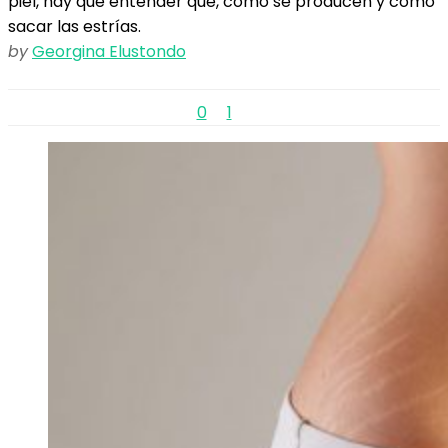
piel, hay que entender qué, cómo se producen y cómo
sacar las estrías.
by
Georgina Elustondo
0
1