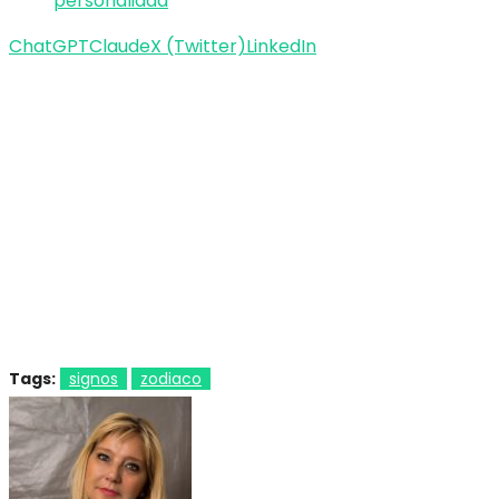
personalidad
ChatGPT
Claude
X (Twitter)
LinkedIn
Tags:
signos
zodiaco