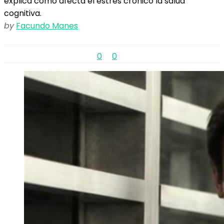
explica cómo afecta el estrés crónico la salud
cognitiva.
by
Facundo Manes
0
0