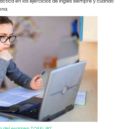
ctica en los ejercicios de inglés siempre y cuando
ona.
 del examen TOEFL iBT