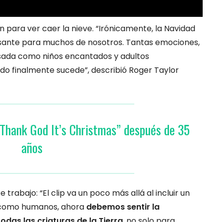
nen para ver caer la nieve. “Irónicamente, la Navidad
sante para muchos de nosotros. Tantas emociones,
asada como niños encantados y adultos
ndo finalmente sucede”, describió Roger Taylor
“Thank God It’s Christmas” después de 35
años
 trabajo: “El clip va un poco más allá al incluir un
, como humanos, ahora
debemos sentir la
odas las criaturas de la Tierra
, no solo para