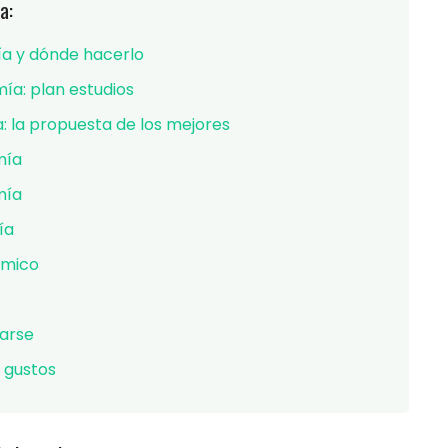
a:
ía y dónde hacerlo
ía: plan estudios
 la propuesta de los mejores
mía
mía
ía
ómico
tarse
s gustos