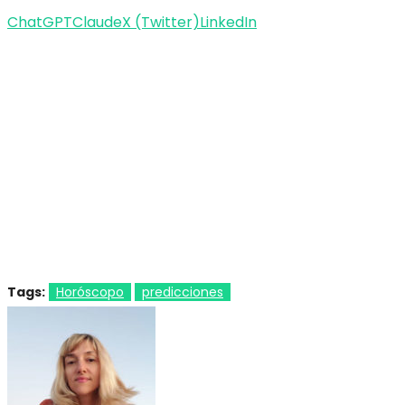
ChatGPT
Claude
X (Twitter)
LinkedIn
Tags:
Horóscopo
predicciones