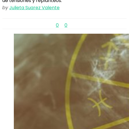
de tensiones y replanteos.
by
Julieta Suarez Valente
0
0