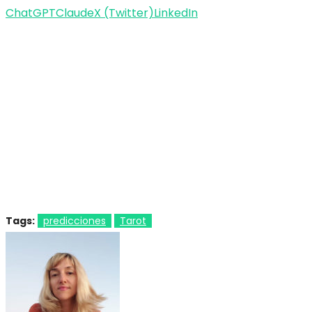
ChatGPT
Claude
X (Twitter)
LinkedIn
Tags:
predicciones
Tarot