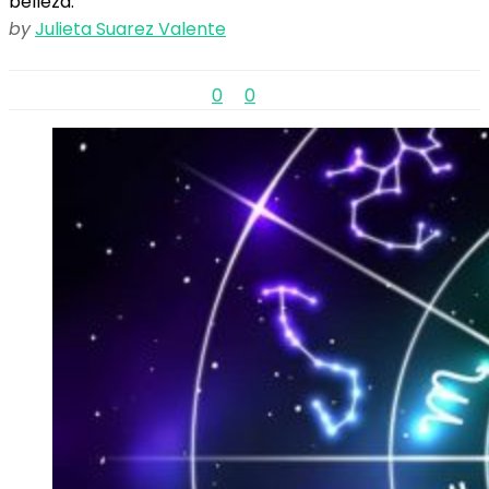
belleza.
by
Julieta Suarez Valente
0
0