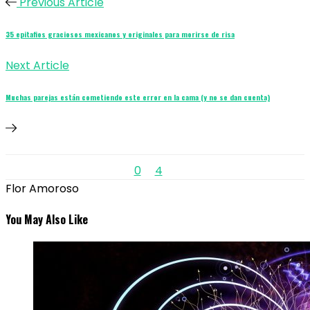
Previous Article
35 epitafios graciosos mexicanos y originales para morirse de risa
Next Article
Muchas parejas están cometiendo este error en la cama (y no se dan cuenta)
0
4
Flor Amoroso
You May Also Like