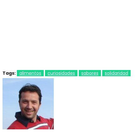
Tags:
alimentos
curiosidades
sabores
solidaridad