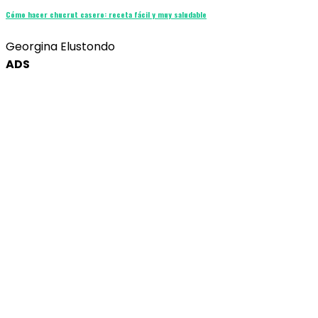
Cómo hacer chucrut casero: receta fácil y muy saludable
Georgina Elustondo
ADS