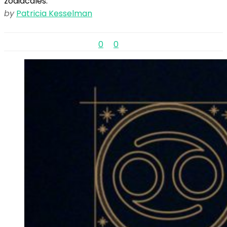
zodiacales.
by
Patricia Kesselman
0
0