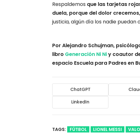
Respaldemos
que las tarjetas roj
duela, porque del dolor crecemo
justicia, algún día los nadie puedan 
Por Alejandro Schujman, psicólogo
libro
Generación Ni Ni
y coautor de
espacio Escuela para Padres en Bue
ChatGPT
Clau
LinkedIn
TAGS:
FÚTBOL
LIONEL MESSI
VALO