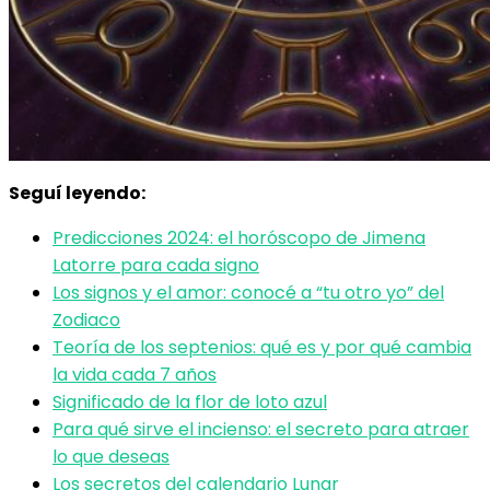
Seguí leyendo:
Predicciones 2024: el horóscopo de Jimena
Latorre para cada signo
Los signos y el amor: conocé a “tu otro yo” del
Zodiaco
Teoría de los septenios: qué es y por qué cambia
la vida cada 7 años
Significado de la flor de loto azul
Para qué sirve el incienso: el secreto para atraer
lo que deseas
Los secretos del calendario Lunar