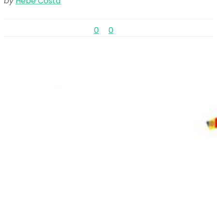
by
Hebe Costa
0
0