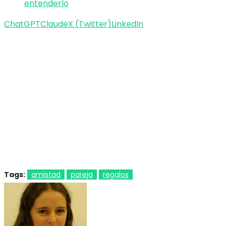
entenderlo
ChatGPT
Claude
X (Twitter)
LinkedIn
Tags:
amistad
pareja
regalos