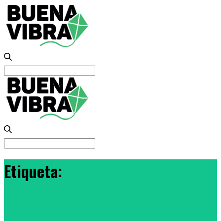
Search
for:
Search
for:
Etiqueta:
Halloween