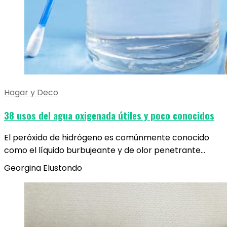
Hogar y Deco
38 usos del agua oxigenada útiles y poco conocidos
El peróxido de hidrógeno es comúnmente conocido
como el líquido burbujeante y de olor penetrante…
Georgina Elustondo