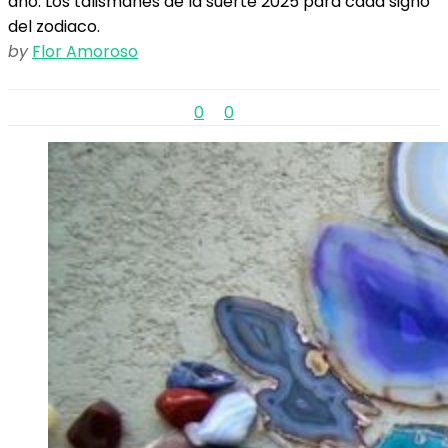
año. Los talismanes de la suerte 2025 para cada signo
del zodiaco.
by
Flor Amoroso
0
0