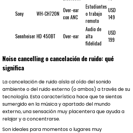
Estudiantes
Over-ear
USD
Sony
WH-CH720N
o trabajo
con ANC
149
remoto
Audio de
USD
Sennheiser
HD 450BT
Over-ear
alta
199
fidelidad
Noise cancelling o cancelación de ruido: qué
significa
La cancelación de ruido aísla al oído del sonido
ambiente o del ruido externo (o ambos) a través de su
tecnología. Esta característica hace que te sientas
sumergido en la música y apartado del mundo
externo, una sensación muy placentera que ayuda a
relajar y a concentrarse.
Son ideales para momentos o lugares muy