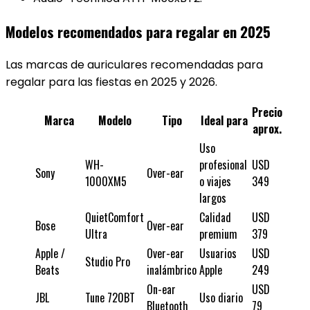
Modelos recomendados para regalar en 2025
Las marcas de auriculares recomendadas para
regalar para las fiestas en 2025 y 2026.
Precio
Marca
Modelo
Tipo
Ideal para
aprox.
Uso
WH-
profesional
USD
Sony
Over-ear
1000XM5
o viajes
349
largos
QuietComfort
Calidad
USD
Bose
Over-ear
Ultra
premium
379
Apple /
Over-ear
Usuarios
USD
Studio Pro
Beats
inalámbrico
Apple
249
On-ear
USD
JBL
Tune 720BT
Uso diario
Bluetooth
79