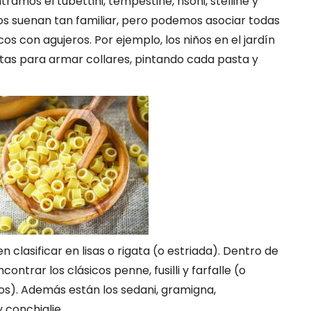
amos el tubettini, tempestine, risoni, stelline y
os suenan tan familiar, pero podemos asociar todas
cos con agujeros. Por ejemplo, los niños en el jardín
tas para armar collares, pintando cada pasta y
clasificar en lisas o rigata (o estriada). Dentro de
ntrar los clásicos penne, fusilli y farfalle (o
s). Además están los sedani, gramigna,
 conchiglie.