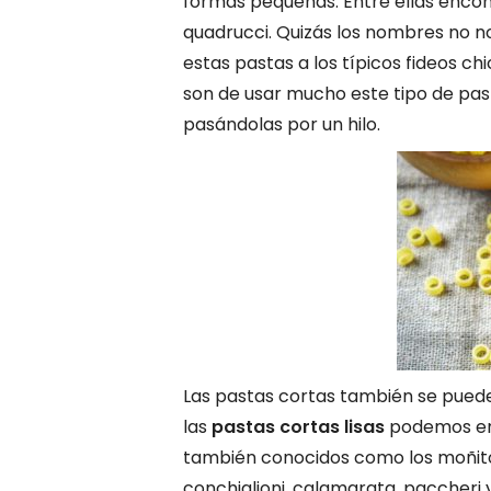
formas pequeñas. Entre ellas encontr
quadrucci. Quizás los nombres no n
estas pastas a los típicos fideos chi
son de usar mucho este tipo de pas
pasándolas por un hilo.
Las pastas cortas también se pueden 
las
pastas cortas lisas
podemos enco
también conocidos como los moñito
conchiglioni, calamarata, paccheri y