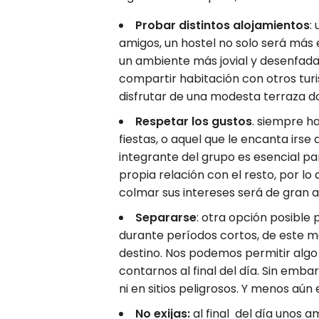
Probar distintos alojamientos
:
amigos, un hostel no solo será má
un ambiente más jovial y desenfad
compartir habitación con otros turi
disfrutar de una modesta terraza do
Respetar los gustos
. siempre ha
fiestas, o aquel que le encanta irs
integrante del grupo es esencial p
propia relación con el resto, por 
colmar sus intereses será de gran 
Separarse
: otra opción posible 
durante períodos cortos, de este mo
destino. Nos podemos permitir alg
contarnos al final del día. Sin emb
ni en sitios peligrosos. Y menos aún
No exijas:
al final del día unos 