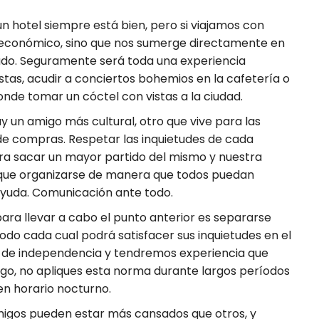
 un hotel siempre está bien, pero si viajamos con
s económico, sino que nos sumerge directamente en
ado. Seguramente será toda una experiencia
stas, acudir a conciertos bohemios en la cafetería o
nde tomar un cóctel con vistas a la ciudad.
y un amigo más cultural, otro que vive para las
e de compras. Respetar las inquietudes de cada
ara sacar un mayor partido del mismo y nuestra
lo que organizarse de manera que todos puedan
ayuda. Comunicación ante todo.
para llevar a cabo el punto anterior es separarse
do cada cual podrá satisfacer sus inquietudes en el
o de independencia y tendremos experiencia que
argo, no apliques esta norma durante largos períodos
 en horario nocturno.
amigos pueden estar más cansados que otros, y