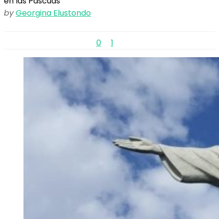
en las Pascuas
by
Georgina Elustondo
0
1