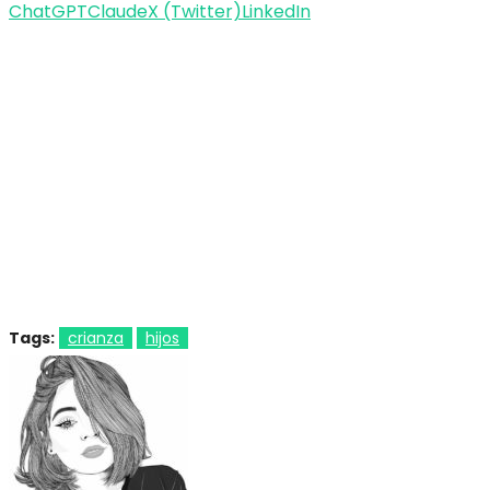
ChatGPT
Claude
X (Twitter)
LinkedIn
Tags:
crianza
hijos