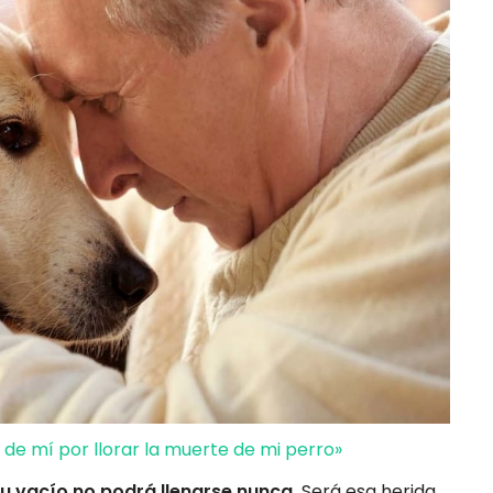
s de mí por llorar la muerte de mi perro»
u vacío no podrá llenarse nunca.
Será esa herida