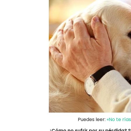
Puedes leer:
«No te ría
¿Cómo no sufrir por su pérdida? S