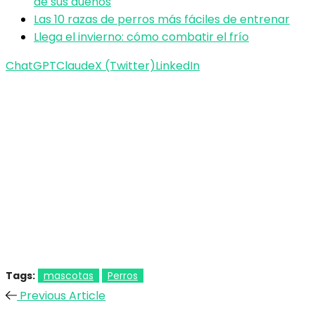
de sus dueños
Las 10 razas de perros más fáciles de entrenar
Llega el invierno: cómo combatir el frío
ChatGPT
Claude
X (Twitter)
LinkedIn
Tags:
mascotas
Perros
Previous Article