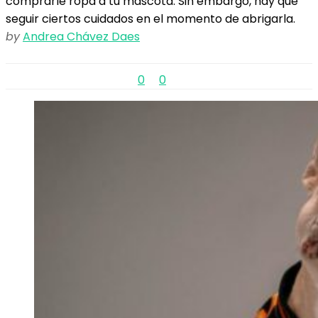
comprarle ropa a tu mascota. Sin embargo, hay que
seguir ciertos cuidados en el momento de abrigarla.
by
Andrea Chávez Daes
0
0