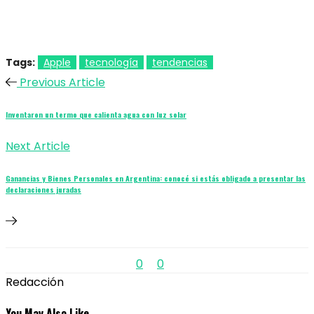
Tags:
Apple
tecnología
tendencias
Previous Article
Inventaron un termo que calienta agua con luz solar
Next Article
Ganancias y Bienes Personales en Argentina: conocé si estás obligado a presentar las
declaraciones juradas
0
0
Redacción
You May Also Like