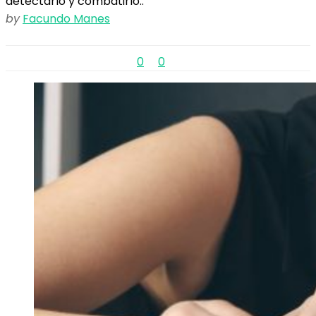
detectarlo y combatirlo..
by
Facundo Manes
0
0