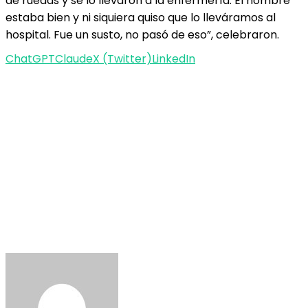
de ruedas y se lo llevaron a la enfermería. El hombre
estaba bien y ni siquiera quiso que lo lleváramos al
hospital. Fue un susto, no pasó de eso”, celebraron.
ChatGPT
Claude
X (Twitter)
LinkedIn