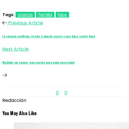
Tags:
crianza
familia
hijos
Previous Article
La ciencia confirma: el olor a abuelo existe y nos hace sentir bien
Next Article
Medidas de camas: una opción para cada necesidad
0
0
Redacción
You May Also Like