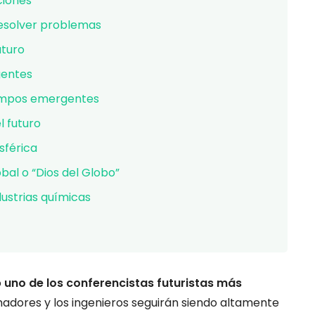
ciones
resolver problemas
uturo
gentes
ampos emergentes
l futuro
sférica
al o “Dios del Globo”
dustrias químicas
o
uno de los conferencistas futuristas más
adores y los ingenieros seguirán siendo altamente