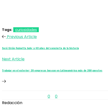
Tags:
curiosidades
Previous Article
Serú Girán-Spinetta Jade: a 40 años del concierto de la historia
Next Article
Trabajar en el exterior: 20 empresas buscan en Latinoamérica más de 200 puestos
0
0
Redacción