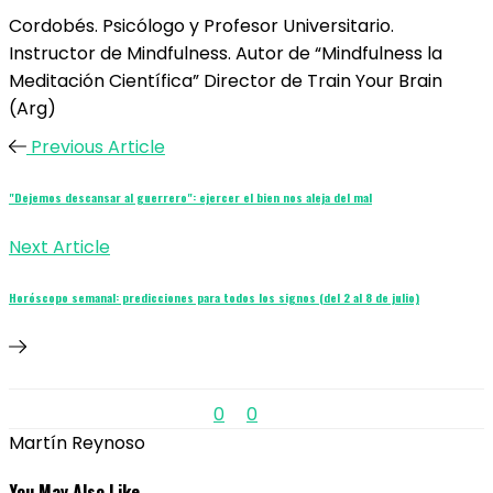
Cordobés. Psicólogo y Profesor Universitario.
Instructor de Mindfulness. Autor de “Mindfulness la
Meditación Científica” Director de Train Your Brain
(Arg)
Previous Article
"Dejemos descansar al guerrero": ejercer el bien nos aleja del mal
Next Article
Horóscopo semanal: predicciones para todos los signos (del 2 al 8 de julio)
0
0
Martín Reynoso
You May Also Like