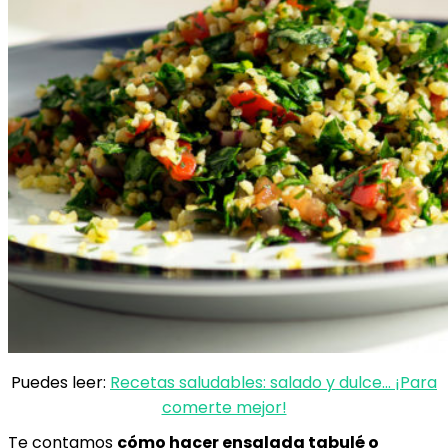
Puedes leer:
Recetas saludables: salado y dulce… ¡Para
comerte mejor!
Te contamos
cómo hacer ensalada tabulé o