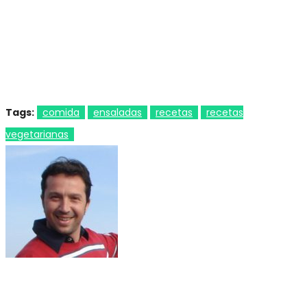
Tags:
comida
ensaladas
recetas
recetas
vegetarianas