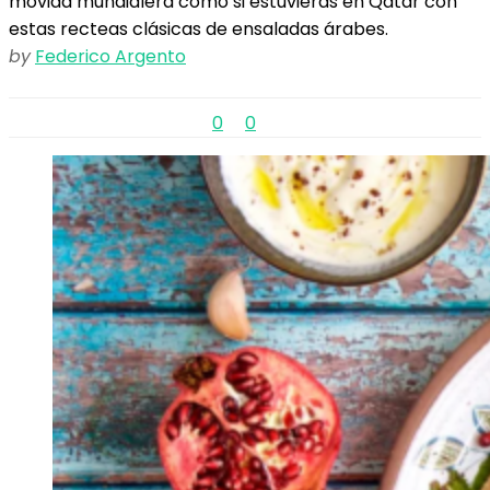
movida mundialera como si estuvieras en Qatar con
estas recteas clásicas de ensaladas árabes.
by
Federico Argento
0
0