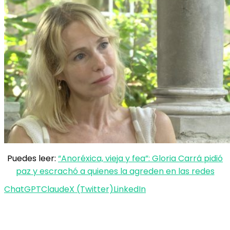
Puedes leer:
“Anoréxica, vieja y fea”: Gloria Carrá pidió
paz y escrachó a quienes la agreden en las redes
ChatGPT
Claude
X (Twitter)
LinkedIn