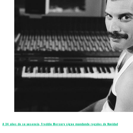
A 34 años de su ausencia, Freddie Mercury sigue mandando regalos de Navidad