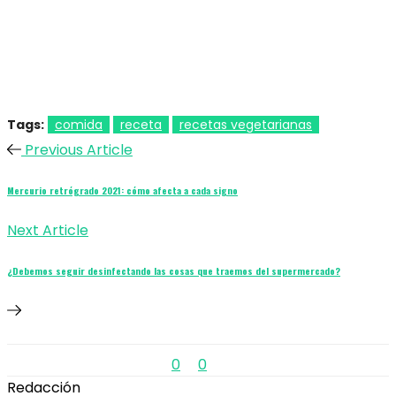
Tags:
comida
receta
recetas vegetarianas
Previous Article
Mercurio retrógrado 2021: cómo afecta a cada signo
Next Article
¿Debemos seguir desinfectando las cosas que traemos del supermercado?
0
0
Redacción