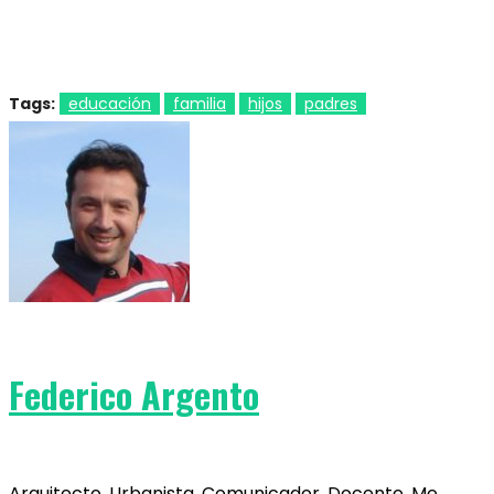
Tags:
educación
familia
hijos
padres
Federico Argento
Arquitecto. Urbanista. Comunicador. Docente. Me