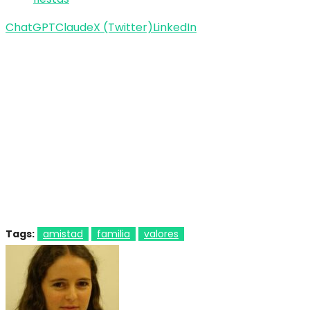
ChatGPT
Claude
X (Twitter)
LinkedIn
Tags:
amistad
familia
valores