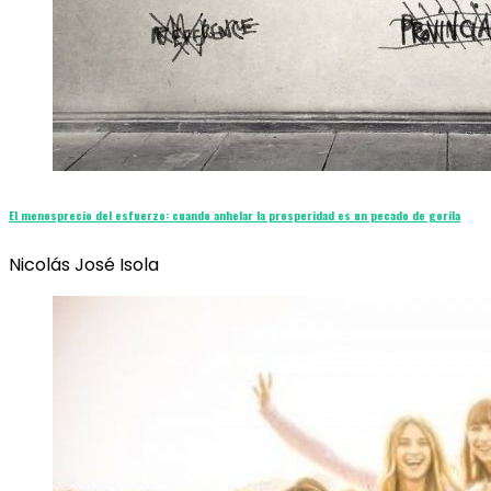
El menosprecio del esfuerzo: cuando anhelar la prosperidad es un pecado de gorila
Nicolás José Isola