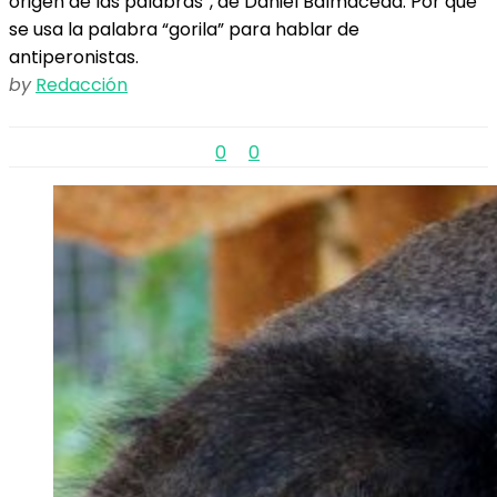
origen de las palabras”, de Daniel Balmaceda. Por qué
se usa la palabra “gorila” para hablar de
antiperonistas.
by
Redacción
0
0